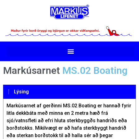
Markúsarnet
MS.02 Boating
Lýsing
Markúsarnet af gerðinni MS.02 Boating er hannað fyrir
litla dekkbáta með minna en 2 metra hæð frá
sjó/vatnsfleti að efri hluta sterkbyggðs handriðs eða
borðstokks. Mikilvægt er að hafa sterkbyggt handrið
eða sterkan borðstokk til að halla sér að þegar