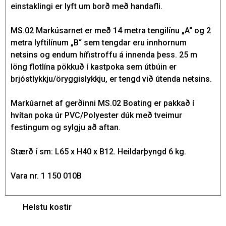
einstaklingi er lyft um borð með handafli.
MS.02 Markúsarnet er með 14 metra tengilínu „A“ og 2
metra lyftilínum „B“ sem tengdar eru innhornum
netsins og endum hífistroffu á innenda þess. 25 m
löng flotlína pökkuð í kastpoka sem útbúin er
brjóstlykkju/öryggislykkju, er tengd við útenda netsins.
Markúarnet af gerðinni MS.02 Boating er pakkað í
hvítan poka úr PVC/Polyester dúk með tveimur
festingum og sylgju að aftan.
Stærð í sm: L65 x H40 x B12. Heildarþyngd 6 kg.
Vara nr. 1 150 010B
Helstu kostir